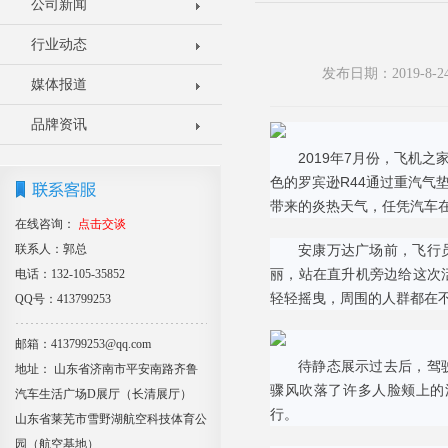
公司新闻
行业动态
发布日期：2019-8
媒体报道
品牌资讯
2019年7月份，飞机
色的罗宾逊R44通过重汽
带来的炎热天气，任凭汽车
在线咨询：
点击交谈
联系人：郭总
安康万达广场前，飞行
丽，站在直升机旁边给这次
电话：132-105-35852
轻轻摇曳，周围的人群都在
QQ号：413799253
邮箱：413799253@qq.com
待静态展示过去后，驾
地址： 山东省济南市平安南路齐鲁
骤风吹落了许多人脸颊上的
汽车生活广场D展厅（长清展厅）
行。
山东省莱芜市雪野湖航空科技体育公
园（航空基地）