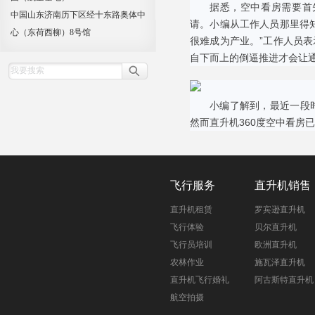
据悉，空中看房需要首
中国山东济南历下区经十东路奥体中
请。小编从工作人员那里得
心（东荷西柳）8号馆
很难成为产业。”工作人员
自下而上的倒逼推进才会让
小编了解到，最近一段
然而直升机360度空中看房
飞行服务
直升机销售
直升机租赁
罗宾逊直升机
飞行体验
贝尔直升机
飞行员培训
欧洲直升机
农林作业
施瓦泽直升机
直升机飞行婚礼
阿古斯特直升机
航空拍摄