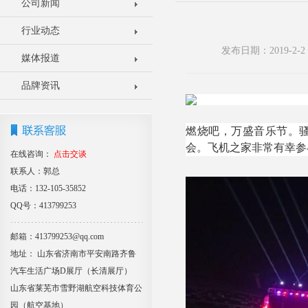
公司新闻
行业动态
发布日期：2019-2
媒体报道
品牌资讯
燃烧吧，万盛音乐节。骚
会。飞机之家非常有幸参
在线咨询：
点击交谈
联系人：郭总
电话：132-105-35852
QQ号：413799253
邮箱：413799253@qq.com
地址： 山东省济南市平安南路齐鲁
汽车生活广场D展厅（长清展厅）
山东省莱芜市雪野湖航空科技体育公
园（航空基地）