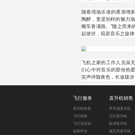
随着现场乐迷的逐渐增
陶醉，更是别样的魅力场
雕车香满路。”随之而来
起彼伏，宛若音乐之旋律
飞机之家的工作人员虽
们心中对音乐的那份热
笑声伴随夜色，长途跋涉
飞行服务
直升机销售
直升机租赁
罗宾逊直升机
飞行体验
贝尔直升机
飞行员培训
欧洲直升机
农林作业
施瓦泽直升机