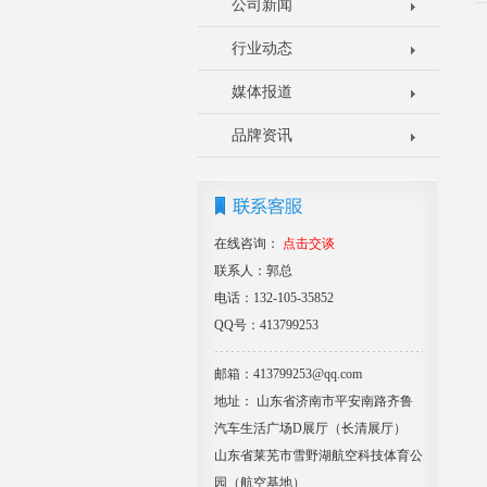
公司新闻
行业动态
媒体报道
品牌资讯
在线咨询：
点击交谈
联系人：郭总
电话：132-105-35852
QQ号：413799253
邮箱：413799253@qq.com
地址： 山东省济南市平安南路齐鲁
汽车生活广场D展厅（长清展厅）
山东省莱芜市雪野湖航空科技体育公
园（航空基地）